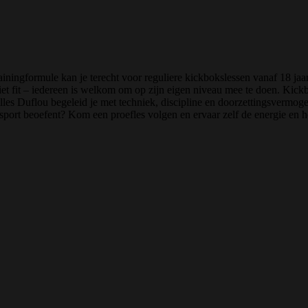
iningformule kan je terecht voor reguliere kickbokslessen vanaf 18 jaar.
niet fit – iedereen is welkom om op zijn eigen niveau mee te doen. Kick
les Duflou begeleid je met techniek, discipline en doorzettingsvermogen
de sport beoefent? Kom een proefles volgen en ervaar zelf de energie en 