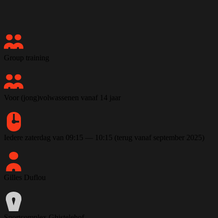
Group training
Voor (jong)volwassenen vanaf 14 jaar
Iedere zaterdag van 09:15 — 10:15 (terug vanaf september 2025)
Gilles Duflou
Sportcomplex Ghistelehof