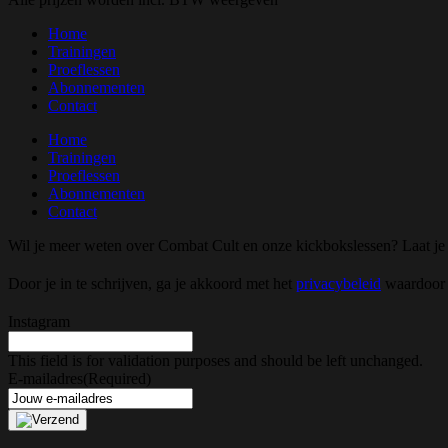
Home
Trainingen
Proeflessen
Abonnementen
Contact
Home
Trainingen
Proeflessen
Abonnementen
Contact
Wil je meer weten over Combat Cult en onze kickbokslessen? Laat je e-
Door je in te schrijven, ga je akkoord met het
privacybeleid
waardoor j
Instagram
This field is for validation purposes and should be left unchanged.
E-mailadres
(Required)